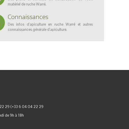
matériel de ruche Warré.
Connaissances
Des infos d'apiculture en ruche Warré et autres
connaissances générale d'apiculture.
ulture Bio
Fo
Je do
apicul
VOI
22 29 (+33 6 04 04 22 29
redi de 9h à 18h