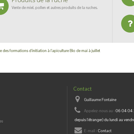
Vente de miel, pollen et autres produits de la ruches.
Formation d'initiation à l'apic
e donne des formations d'initiation à
'apiculture Bio de mai à juillet
Contact
VOIR !
Guillaume Fontaine
Appelez-nous au :
06 04 04 
depuis l'étranger) du lundi au vend
es
E-mail :
Contact