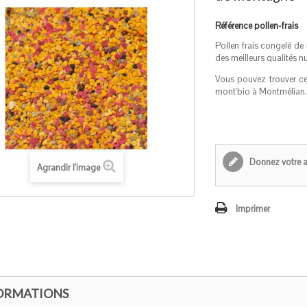
Référence
pollen-frais
Pollen frais congelé de
des meilleurs qualités nu
Vous pouvez trouver c
mont'bio à Montmélian.
Donnez votre a
Agrandir l'image
Imprimer
ORMATIONS