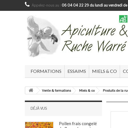
Appelez-nous au :
06 04 04 22 29 du lundi au vendredi de
FORMATIONS
ESSAIMS
MIELS & CO
C
Vente & formations
Miels & co
Produits de la r
DÉJÀ VUS
Pollen frais congelé