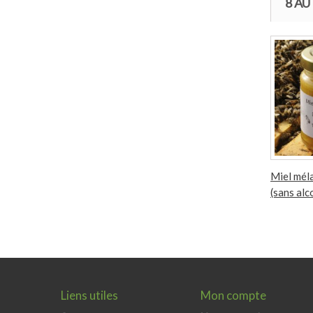
8 A
Miel méla
(sans alc
Liens utiles
Mon compte