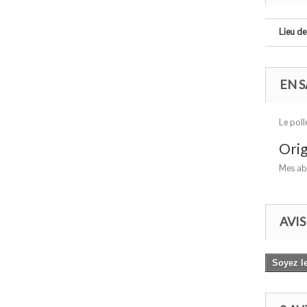
Lieu de 
EN S
Le poll
Orig
Mes abe
AVIS
Soyez le