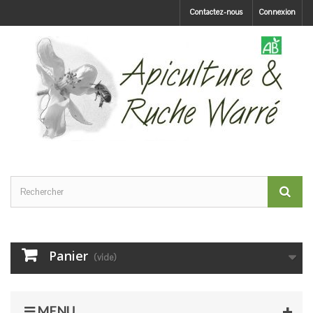
Contactez-nous
Connexion
Panier
(vide)
MENU