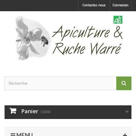
Contactez-nous
Connexion
Panier
(vide)
MENU