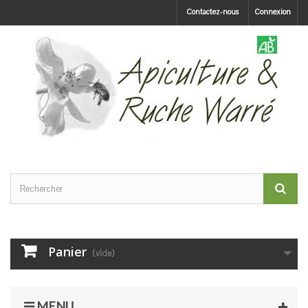
Contactez-nous
Connexion
Panier
(vide)
MENU