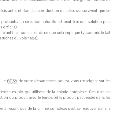
résistantes et donc la reproduction de celles qui survivent que les
probants. La sélection naturelle est peut être une solution plus
difficile).
en étant bien conscient de ce que cela implique (y compris le fait
s ruches du voisinage).
t. Le
GDSA
de votre département pourra vous renseigner sur les
terdits en bio qui utilisent de la chimie complexe. Ces derniers
ion du produit avec le temps (et le produit peut rester dans les
voir à l'esprit que de la chimie complexe peut se retrouver dans le