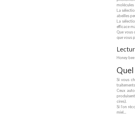
molécules 
La sélectio
abeilles pe
La sélecti
efficace ma
Que vous ch
que vous po
Lectur
Honey bee 
Quel 
Si vous cho
traitements
Ceux autor
produisent
cires).
Si l'on réc
miel...