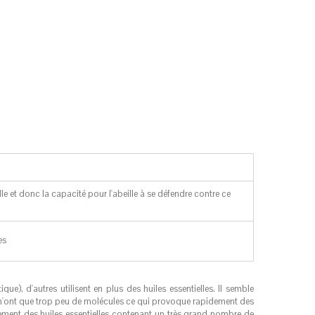
lle et donc la capacité pour l'abeille à se défendre contre ce
es
que), d'autres utilisent en plus des huiles essentielles. Il semble
 n'ont que trop peu de molécules ce qui provoque rapidement des
lement des huiles essentielles contenant un très grand nombre de