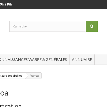
 9h à 18h
ONNAISSANCES WARRÉ & GÉNÉRALES
ANNUAIRE
teurs des abeilles
Varroa
roa
ification