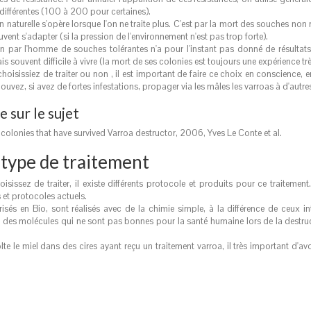
différentes (100 à 200 pour certaines).
n naturelle s'opère lorsque l'on ne traite plus. C'est par la mort des souches non 
uvent s'adapter (si la pression de l'environnement n'est pas trop forte).
on par l'homme de souches tolérantes n'a pour l'instant pas donné de résultats 
is souvent difficile à vivre (la mort de ses colonies est toujours une expérience très 
oisissiez de traiter ou non , il est important de faire ce choix en conscience, 
uvez, si avez de fortes infestations, propager via les mâles les varroas à d'autre
e sur le sujet
colonies that have survived Varroa destructor
, 2006, Yves Le Conte et al.
type de traitement
isissez de traiter, il existe différents protocole et produits pour ce traitemen
 et protocoles actuels.
isés en Bio, sont réalisés avec de la chimie simple, à la différence de ceux in
 des molécules qui ne sont pas bonnes pour la santé humaine lors de la destruct
olte le miel dans des cires ayant reçu un traitement varroa, il très important d'a