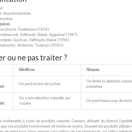
ri
e
: Anactinotrichida
arroidae
spèces
:
Jacobsoni,
Oudemans (1904)
underwoodi,
Delfinado-Baker, Aggarwal (1987)
indereri,
Guzman, Delfinado-Baker (1996)
destructor,
Anderson, Trueman (2000)
er ou ne pas traiter ?
Bénéfices
Risques
On limite la sélection nature
On perd moins de ruches
ent
prédateur
On a une sélection naturelle qui
On perd beaucoup de ruch
ent
s'opère
es traitements à base de produits naturels. Certains utilisent du thymol (synthéti
que ces produits fonctionnent de moins en moins. Souvent les produits utilisés
 de résistance. Pour annuler l'apparition de ces résistances, on utilise généra