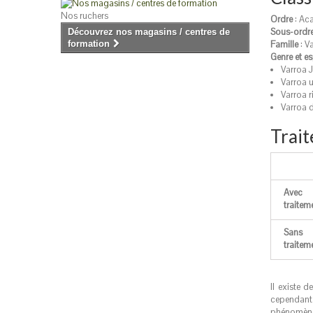
Nos ruchers
Ordre
: Aca
Sous-ordr
Découvrez nos magasins / centres de
formation
Famille
: V
Genre et e
Varroa 
Varroa 
Varroa r
Varroa 
Trait
Avec
traitem
Sans
traitem
Il existe d
cependant 
phénomènes