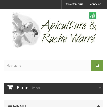
Contactez-nous
Connexion
Panier
(vide)
MENU