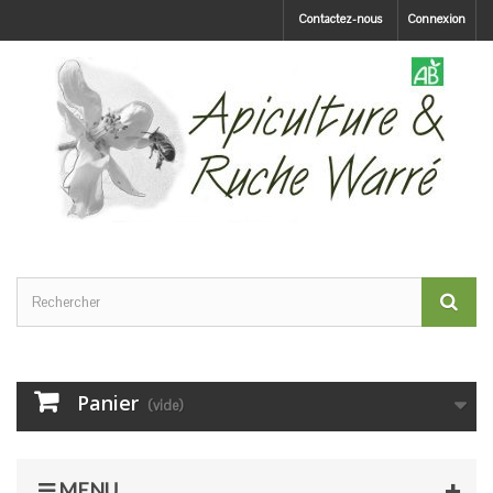
Contactez-nous
Connexion
Panier
(vide)
MENU