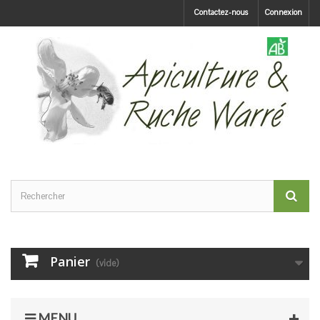
Contactez-nous
Connexion
Panier
(vide)
MENU