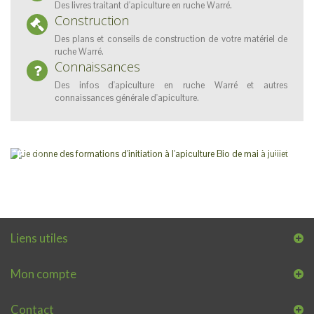
Des livres traitant d'apiculture en ruche Warré.
Construction
Des plans et conseils de construction de votre matériel de
ruche Warré.
Connaissances
Des infos d'apiculture en ruche Warré et autres
connaissances générale d'apiculture.
Formation d'initiation à l'apiculture Bio
Je donne des formations
d'initiation à l'apiculture Bio de
mai à juillet
VOIR !
Liens utiles
Mon compte
Contact