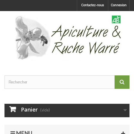
Contactez-nous
Connexion
Panier
(vide)
MENU