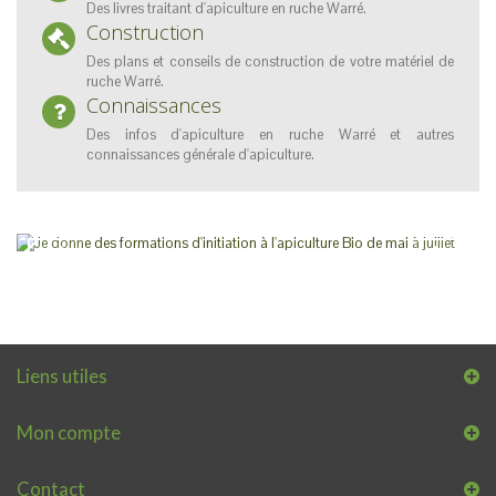
Des livres traitant d'apiculture en ruche Warré.
Construction
Des plans et conseils de construction de votre matériel de
ruche Warré.
Connaissances
Des infos d'apiculture en ruche Warré et autres
connaissances générale d'apiculture.
Formation d'initiation à l'apiculture Bio
Je donne des formations
d'initiation à l'apiculture Bio de
mai à juillet
VOIR !
Liens utiles
Mon compte
Contact