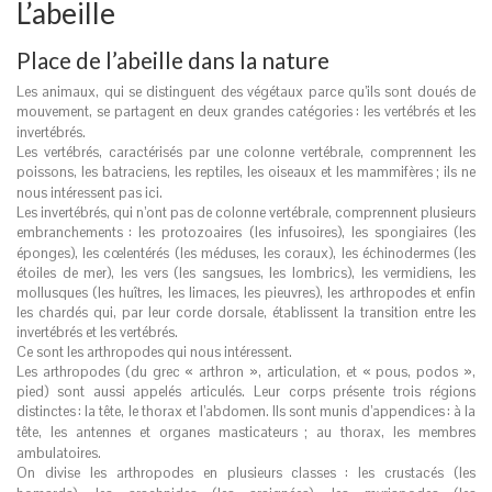
L’abeille
Place de l’abeille dans la nature
Les animaux, qui se distinguent des végétaux parce qu’ils sont doués de
mouvement, se partagent en deux grandes catégories
: les vertébrés et les
invertébrés.
Les vertébrés, caractérisés par une colonne vertébrale, comprennent les
poissons, les batraciens, les reptiles, les oiseaux et les mammifères
; ils ne
nous intéressent pas ici.
Les invertébrés, qui n’ont pas de colonne vertébrale, comprennent plusieurs
embranchements
: les protozoaires (les infusoires), les spongiaires (les
éponges), les cœlentérés (les méduses, les coraux), les échinodermes (les
étoiles de mer), les vers (les sangsues, les lombrics), les vermidiens, les
mollusques (les huîtres, les limaces, les pieuvres), les arthropodes et enfin
les chardés qui, par leur corde dorsale, établissent la transition entre les
invertébrés et les vertébrés.
Ce sont les arthropodes qui nous intéressent.
Les arthropodes (du grec « arthron », articulation, et « pous, podos »,
pied) sont aussi appelés articulés. Leur corps présente trois régions
distinctes
: la tête, le thorax et l’abdomen. Ils sont munis d’appendices
: à la
tête, les antennes et organes masticateurs
; au thorax, les membres
ambulatoires.
On divise les arthropodes en plusieurs classes
: les crustacés (les