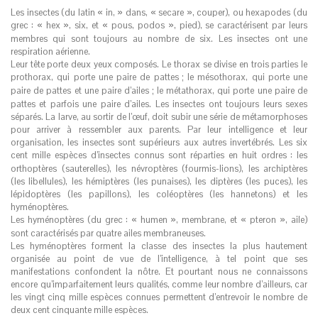
Les insectes (du latin « in, » dans, « secare », couper), ou hexapodes (du
grec
: « hex », six, et « pous, podos », pied), se caractérisent par leurs
membres qui sont toujours au nombre de six. Les insectes ont une
respiration aérienne.
Leur tête porte deux yeux composés. Le thorax se divise en trois parties le
prothorax, qui porte une paire de pattes
; le mésothorax, qui porte une
paire de pattes et une paire d’ailes
; le métathorax, qui porte une paire de
pattes et parfois une paire d’ailes. Les insectes ont toujours leurs sexes
séparés. La larve, au sortir de l’œuf, doit subir une série de métamorphoses
pour arriver à ressembler aux parents. Par leur intelligence et leur
organisation, les insectes sont supérieurs aux autres invertébrés. Les six
cent mille espèces d’insectes connus sont réparties en huit ordres
: les
orthoptères (sauterelles), les névroptères (fourmis-lions), les archiptères
(les libellules), les hémiptères (les punaises), les diptères (les puces), les
lépidoptères (les papillons), les coléoptères (les hannetons) et les
hyménoptères.
Les hyménoptères (du grec
: « humen », membrane, et « pteron », aile)
sont caractérisés par quatre ailes membraneuses.
Les hyménoptères forment la classe des insectes la plus hautement
organisée au point de vue de l’intelligence, à tel point que ses
manifestations confondent la nôtre. Et pourtant nous ne connaissons
encore qu’imparfaitement leurs qualités, comme leur nombre d’ailleurs, car
les vingt cinq mille espèces connues permettent d’entrevoir le nombre de
deux cent cinquante mille espèces.