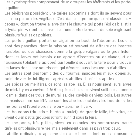
Les hyménoptères comprennent deux groupes
: les térébrants et les porte-
aiguillon.
Les térébrants possèdent une tarière abdominale dont ils se servent pour
scier ou perforer les végétaux. C’est dans ce groupe que sont classés les «
cepus », dont on trouve la larve dans le chaume qui porte l’épi de blé, et la
« lydia piri », dont les larves filent une sorte de réseau de soie englobant
plusieurs feuilles de poiriers.
Les porte-aiguillon portent un aiguillon au bout de l’abdomen. Les uns
sont des parasites, dont la mission est souvent de détruire des insectes
nuisibles, ou des chasseurs comme la guêpe vulgaire ou le gros frelon,
dont les larves ont besoin d’un apport d’insectes ou de viande, et de
fouisseurs (philanthe apicore) qui fouillent souvent la terre pour y trouver
les larves dont ils se nourrissent, qui dévorent aussi beaucoup d’abeilles.
Les autres sont des formicides ou fourmis, insectes les mieux doués au
point de vue de l’intelligence après les abeilles, et enfin les apides.
Les apides ou mellifères, ce sont les abeilles. Elles nourrissent leurs larves
de miel. Il y en a environ 1 500 espèces. Les unes vivent solitaires, comme
l’osmie, dans des trous de murailles, des cavités de vieux bois. Les autres
se réunissent en société, ce sont les abeilles sociales
: les bourdons, les
mélipones et l’abeille ordinaire ou « apis mellifica ».
Les bourdons (du latin « burdo », mulet), de grande taille, très velus, ne
vivent qu’en petits groupes et font leur nid sous la terre.
Les mélipones, très petites, vivent en colonies très nombreuses, parce
qu’elles ont plusieurs reines, mais seulement dans les pays tropicaux.
L’abeille ordinaire, « apis mellifica », est celle dont nous allonsnous