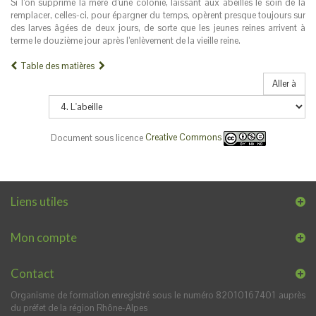
Si l’on supprime la mère d’une colonie, laissant aux abeilles le soin de la
remplacer, celles-ci, pour épargner du temps, opèrent presque toujours sur
des larves âgées de deux jours, de sorte que les jeunes reines arrivent à
terme le douzième jour après l’enlèvement de la vieille reine.
Table des matières
Aller à
Document sous licence
Creative Commons
Liens utiles
Mon compte
Contact
Organisme de formation enregistré sous le numéro 82010167401 auprès
du préfet de la région Rhône-Alpes