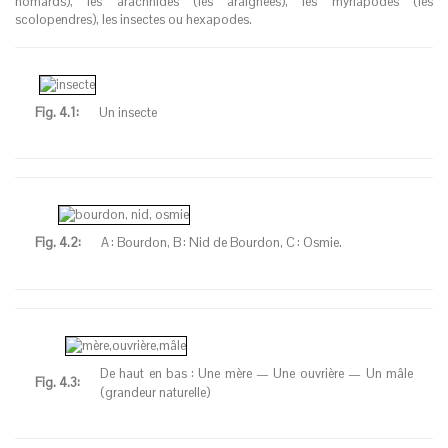
homards), les arachnides (les araignées), les myriapodes (les
scolopendres), les insectes ou hexapodes.
Fig.
4.1:
Un insecte
Fig.
4.2:
A
: Bourdon, B
: Nid de Bourdon, C
: Osmie.
De haut en bas
: Une mère — Une ouvrière — Un mâle
Fig.
4.3:
(grandeur naturelle)