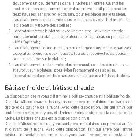
doucement un peu de fumée dans la ruche par l’entrée. Quand les
abeilles sont en bruissement, l’opérateur enlève le toit puis prend les
deux hausses, sans retirer le coussin, pour les placer sur le tasseau.
L’auxiliaire envoie de la fumée sous les hausses et, plus fortement, sur
le plateau s’il y trouve des abeilles
;
L’opérateur nettoie le plateau avec une raclette. L’auxiliaire nettoie
l’emplacement du plateau. L’opérateur remet le plateau en place et en
vérifie l’aplomb
;
L’auxiliaire envoie doucement un peu de fumée sous les deux hausses.
L’opérateur prend les deux hausses, toujours recouvertes du coussin,
pour les replacer sur le plateau
;
L’auxiliaire envoie de la fumée, plus fortement, sous les deux hausses
et surtout sur le plateau, pour éviter l’écrasement des abeilles.
L’opérateur replace les deux hausses sur le plateau à bâtisses froides.
Bâtisse froide et bâtisse chaude
La disposition des rayons détermine la bâtisse chaude et la bâtisse froide.
Dans la bâtisse chaude, les rayons sont perpendiculaires aux parois de
droite et de gauche de la ruche. Avec cette disposition, l’air qui arrive par
l’entrée rencontre les rayons, et diminue moins rapidement la chaleur de la
ruche. La bâtisse chaude est la disposition d’hiver.
Dans la bâtisse froide, les rayons sont perpendiculaires aux parois d’arrière
et d’avant de la ruche. Avec cette disposition, l’air qui arrive par l’entrée
pénètre immédiatement entre les rayons sans rencontrer d’obstacle et