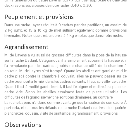
Or, la dimension du cadre Layens, 0,37 x 0,31, se rapproche de celle des
deux rayons superposés de notre ruche, 0,40 x 0,30.
Peuplement et provisions
Dans une ruche Layens réduite à 9 cadres par des partitions, un essaim de
2 kg suffit, et 15 à 16 kg de miel suffisent également comme provisions
hivernales. Notez que c’est encore 3 à 4 kg en plus que dans notre ruche.
Agrandissement
M. de Layens a vu aussi de grosses difficultés dans la pose de la hausse
sur la ruche Dadant. Catégorique, il a simplement supprimé la hausse et il
l’a remplacée par des cadres ajoutés de chaque côté de la chambre à
couvain. M. de Layens s’est trompé. Quand les abeilles ont garni de miel le
cadre placé contre la chambre à couvain, elles ne peuvent passer sur ce
cadre pour porter le miel dans les cadres suivants. Il faut surveiller ce cadre.
Quand il est à moitié garni de miel, il faut l’éloigner et mettre à sa place un
cadre vide. Sinon les abeilles essaiment faute de place utilisable. Les
difficultés de l’agrandissement ne sont pas diminuées, au contraire.
La ruche Layens n’a donc comme avantage que la hauteur de son cadre. À
part cela, elle a tous les défauts de la ruche Dadant
: cadres, cire gaufrée,
planchettes, coussin, visite de printemps, agrandissement, provisions.
Observations