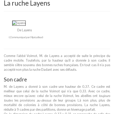
La ruche Layens
De Layens
(
Communiqu
é par l’Apiculteur
)
Comme l’abbé Voirnot, M. de Layens a accepté de suite le principe du
cadre mobile. Toutefois, par la hauteur qu’il a donnée à son cadre, il
semble s’être souvenu des bonnes ruches françaises. En tout cas il n’a pas
accepté non plus la ruche Dadant avec ses défauts.
Son cadre
M. de Layens a donné à son cadre une hauteur de 0,37. Ce cadre est
meilleur que celui de la ruche Voirnot qui n’a que 0,33. Avec ce cadre,
mieux encore qu’avec celui de la ruche Voirnot, les abeilles ont
toujours
toutes
les provisions
au-dessus
de leur groupe. Là non plus, plus de
mortalité de colonies à côté de bonnes provisions. La ruche Layens,
réduite à 9 cadres par des partitions, donne un hivernage parfait.