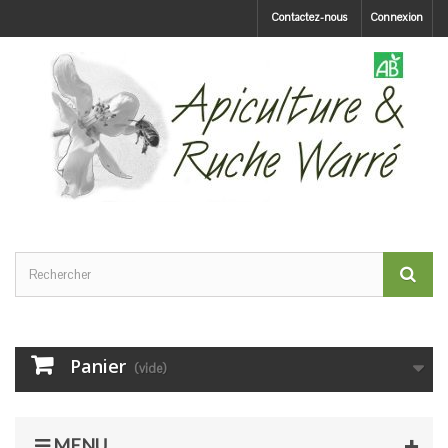
Contactez-nous
Connexion
Panier
(vide)
MENU