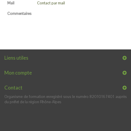
Mail
Contact par mail
Commentaires
Liens utiles
Mon compte
Contact
Organisme de formation enregistré sous le numéro 82010167401 auprès
du préfet de la région Rhône-Alpes