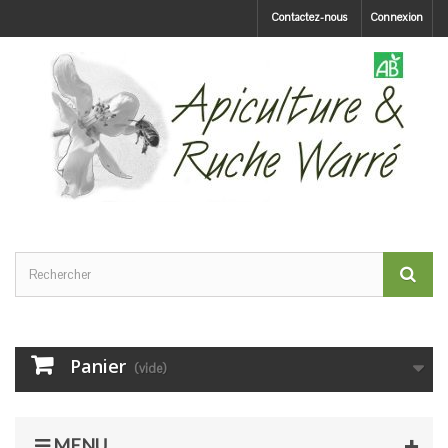
Contactez-nous
Connexion
Panier
(vide)
MENU